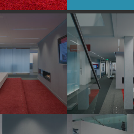
0475-
06
IMG_2945