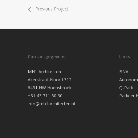
Previous Project
Contactgegevens
Links
MH1 Architecten
BNA
Akerstraat-Noord 312
Autonomo
6431 HW Hoensbroek
Q-Park
+31 43 711 50 30
Parkeer 
info@mh1architecten.nl