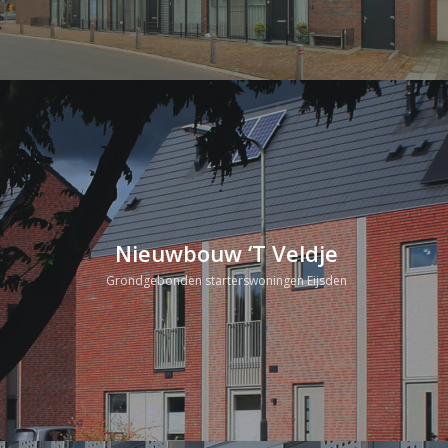
Nieuwbouw ‘T Veldje
Grondgebonden starterswoningen Eijsden