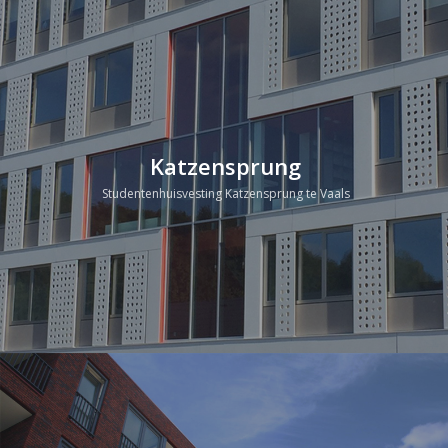
Katzensprung
Studentenhuisvesting Katzensprung te Vaals