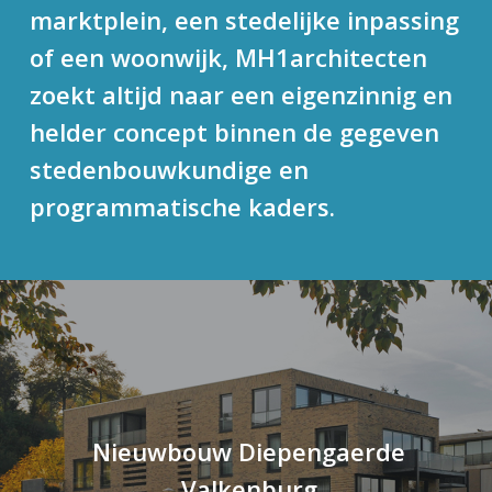
marktplein, een stedelijke inpassing
of een woonwijk, MH1architecten
zoekt altijd naar een eigenzinnig en
helder concept binnen de gegeven
stedenbouwkundige en
programmatische kaders.
Nieuwbouw Diepengaerde
Valkenburg