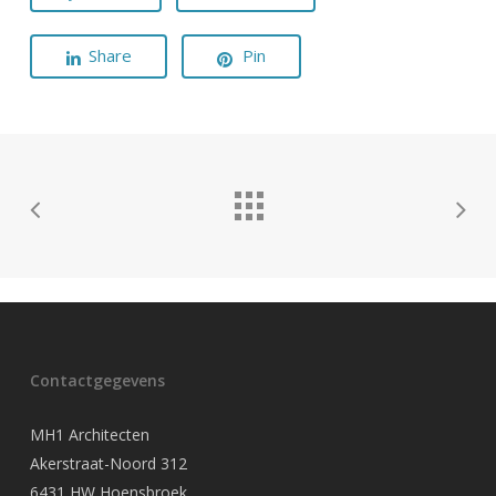
Share
Pin
Contactgegevens
MH1 Architecten
Akerstraat-Noord 312
6431 HW Hoensbroek