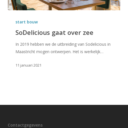
SoDelicious
gaat
start bouw
over
SoDelicious gaat over zee
zee
In 2019 hebben we de uitbreiding van Sodelicious in
Maastricht mogen ontwerpen. Het is werkelijk…
11 januari 2021
Contactgegevens